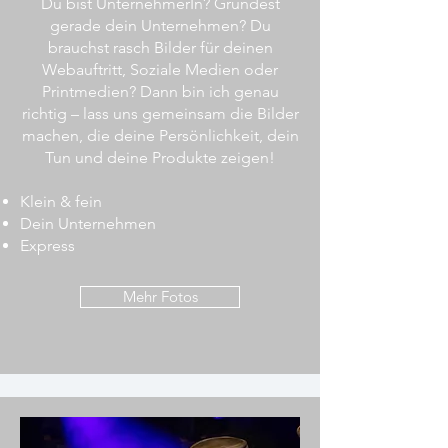
Du bist UnternehmerIn? Gründest
gerade dein Unternehmen? Du
brauchst rasch Bilder für deinen
Webauftritt, Soziale Medien oder
Printmedien? Dann bin ich genau
richtig – lass uns gemeinsam die Bilder
machen, die deine Persönlichkeit, dein
Tun und deine Produkte zeigen!
Klein & fein
Dein Unternehmen
Express
Mehr Fotos