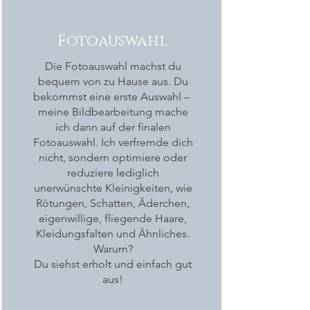
Fotoauswahl
Die Fotoauswahl machst du
bequem von zu Hause aus. Du
bekommst eine erste Auswahl –
meine Bildbearbeitung mache
ich dann auf der finalen
Fotoauswahl. Ich verfremde dich
nicht, sondern optimiere oder
reduziere lediglich
unerwünschte Kleinigkeiten, wie
Rötungen, Schatten, Äderchen,
eigenwillige, fliegende Haare,
Kleidungsfalten und Ähnliches.
Warum?
Du siehst erholt und einfach gut
aus!