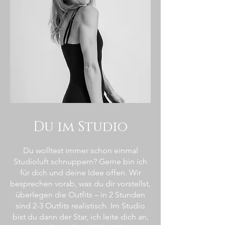
Du im Studio
Du wolltest immer schon einmal
Studioluft schnuppern? Gerne bin ich
für dich und deine Idee offen. Wir
besprechen vorab, was du dir vorstellst,
überlegen die Outfits – in 2 Stunden
sind 2-3 Outfits realistisch. Im Studio
bist du dann der Star, ich leite dich an,