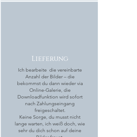
Lieferung
Ich bearbeite die vereinbarte
Anzahl der Bilder – die
bekommst du dann wieder via
Online-Galerie, die
Downloadfunktion wird sofort
nach Zahlungseingang
freigeschaltet.
Keine Sorge, du musst nicht
lange warten, ich weiß doch, wie
sehr du dich schon auf deine