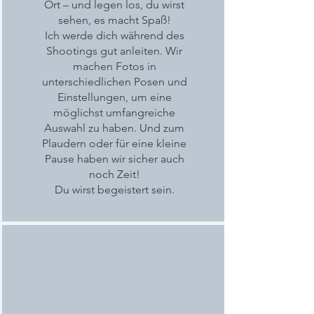
Ort – und legen los, du wirst
sehen, es macht Spaß!
Ich werde dich während des
Shootings gut anleiten. Wir
machen Fotos in
unterschiedlichen Posen und
Einstellungen, um eine
möglichst umfangreiche
Auswahl zu haben. Und zum
Plaudern oder für eine kleine
Pause haben wir sicher auch
noch Zeit!
Du wirst begeistert sein.