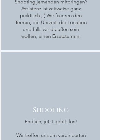
Shooting jemanden mitbringen?
Assistenz ist zeitweise ganz
praktisch ;-) Wir fixieren den
Termin, die Uhrzeit, die Location
und falls wir draußen sein
wollen, einen Ersatztermin.
Shooting
Endlich, jetzt geht’s los!
Wir treffen uns am vereinbarten