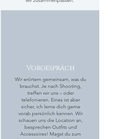
wir zusammenpassen.
Vorgespräch
Wir erörtern gemeinsam, was du
brauchst. Je nach Shooting,
treffen wir uns – oder
telefonieren. Eines ist aber
sicher, ich lerne dich gerne
vorab persönlich kennen. Wir
schauen uns die Location an,
besprechen Outfits und
Accessoires! Magst du zum